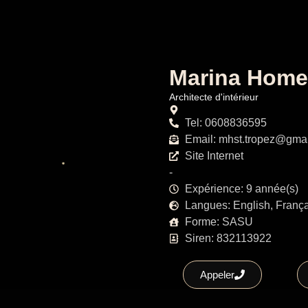
Marina Hom
Architecte d'intérieur
Tel: 0608836595
Email: mhst.tropez@gma
Site Internet
-
Expérience: 9 année(s)
Langues: English, Françai
Forme: SASU
Siren: 832113922
Appeler