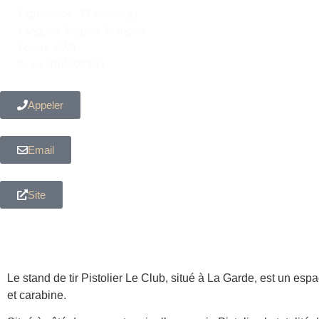
Expérience: 33 année(s)
Langues: English, Français
Forme: SAS
Siren: 384695151
Appeler
Email
Site
À propos du prestataire
Le stand de tir Pistolier Le Club, situé à La Garde, est un espac
et carabine.