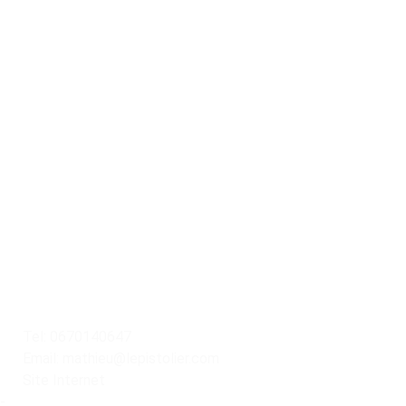
Pistolier Le club
Centre de tir
Tel: 0670140647
Email: mathieu@lepistolier.com
Site Internet
-