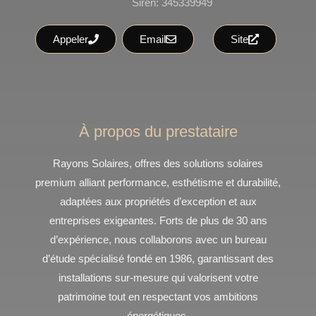
Siren: 345339949
Appeler
Email
Site
À propos du prestataire
Rayons Solaires, offres des solutions solaires
premium alliant performance, esthétisme et durabilité,
adaptées aux propriétés d’exception et aux
entreprises exigeantes. Forts de plus de 30 ans
d’expérience, nous collaborons avec un bureau
d’étude spécialisé fondé en 1986, garantissant des
installations sur-mesure qui valorisent votre
patrimoine tout en respectant vos ambitions
énergétiques.